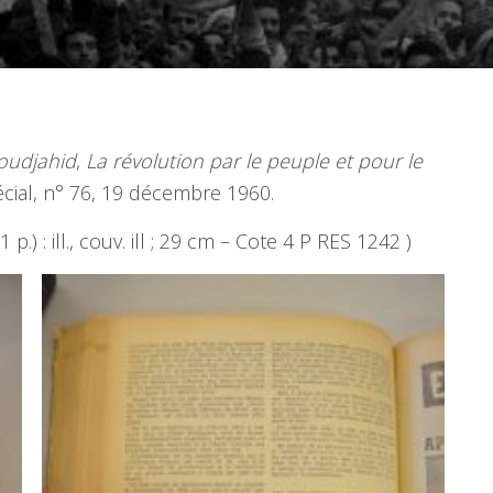
oudjahid
,
La révolution par le peuple et pour le
cial, n° 76, 19 décembre 1960.
21 p.) : ill., couv. ill ; 29 cm – Cote 4 P RES 1242 )