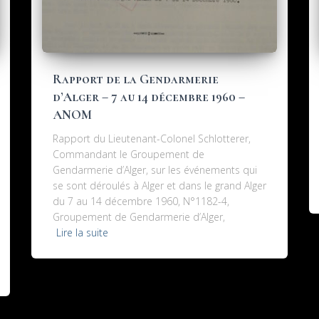
Rapport de la Gendarmerie
d’Alger – 7 au 14 décembre 1960 –
ANOM
Rapport du Lieutenant-Colonel Schlotterer,
Commandant le Groupement de
Gendarmerie d’Alger, sur les événements qui
se sont déroulés à Alger et dans le grand Alger
du 7 au 14 décembre 1960, N°1182-4,
Groupement de Gendarmerie d’Alger,
Lire la suite