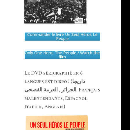
Commander le livre Un Seul Héros Le
Peuple
Only One Hero, The People / Watch the
film
Le DVD sérigraphié en 6
langues est dispo ! (داريجا
الجزائر , العربية الفصحى, Français
malentendants, Espagnol,
Italien, Anglais)