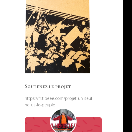
Soutenez le projet
https://fr.tipeee.com/projet-un-seul-
heros-le-peuple