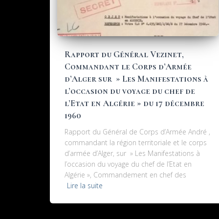
Rapport du Général Vezinet,
Commandant le Corps d’Armée
d’Alger sur » Les Manifestations à
l’occasion du voyage du chef de
l’Etat en Algérie » du 17 décembre
1960
Rapport du Général de Corps d’Armée André ,
commandant la région territoriale et le corps
d’armée d’Alger, sur » Les Manifestations à
l’occasion du voyage du chef de l’Etat en
Algérie », Commandement en chef des
Lire la suite