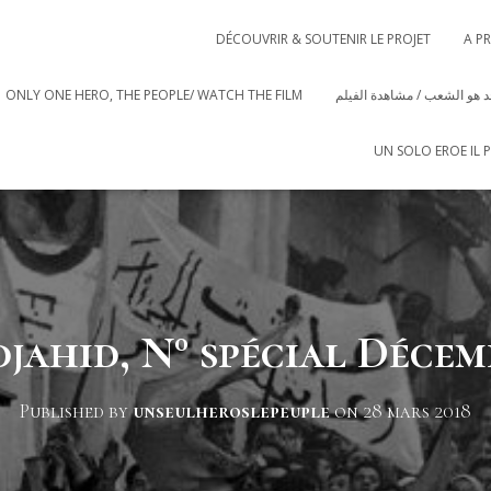
DÉCOUVRIR & SOUTENIR LE PROJET
A P
ONLY ONE HERO, THE PEOPLE/ WATCH THE FILM
 هو الشعب / مشاهدة الفيلم
UN SOLO EROE IL 
jahid, N° spécial Décem
Published by
unseulheroslepeuple
on
28 mars 2018