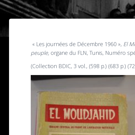
« Les journées de Décembre 1960 »,
El M
peuple,
organe du FLN, Tunis, Numéro spé
(Collection BDIC,
3 vol., (598 p.) (683 p.) (7