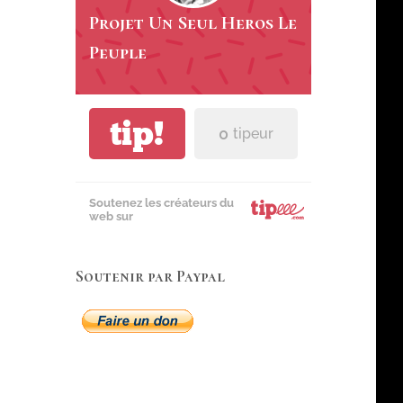
Projet Un Seul Heros Le
Peuple
tip!
0
tipeur
Soutenez les créateurs du
web sur
Soutenir par Paypal