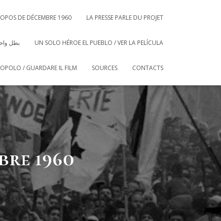
ROPOS DE DÉCEMBRE 1960
LA PRESSE PARLE DU PROJET
بطل واحد
UN SOLO HÉROE EL PUEBLO / VER LA PELÍCULA
POPOLO / GUARDARE IL FILM
SOURCES
CONTACTS
bre 1960