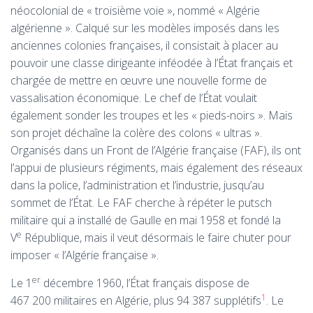
néocolonial de «
troisième voie
», nommé «
Algérie
algérienne
». Calqué sur les modèles imposés dans les
anciennes colonies françaises, il consistait à placer au
pouvoir une classe dirigeante inféodée à l’État français et
chargée de mettre en œuvre une nouvelle forme de
vassalisation économique. Le chef de l’État voulait
également sonder les troupes et les «
pieds-noirs
». Mais
son projet déchaîne la colère des colons «
ultras
».
Organisés dans un Front de l’Algérie française (
FAF
), ils ont
l’appui de plusieurs régiments, mais également des réseaux
dans la police, l’administration et l’industrie, jusqu’au
sommet de l’État. Le
FAF
cherche à répéter le putsch
militaire qui a installé de Gaulle en mai 1958 et fondé la
e
V
République, mais il veut désormais le faire chuter pour
imposer «
l’Algérie française
».
er
Le 1
décembre 1960, l’État français dispose de
1
467 200 militaires en Algérie, plus 94 387 supplétifs
. Le