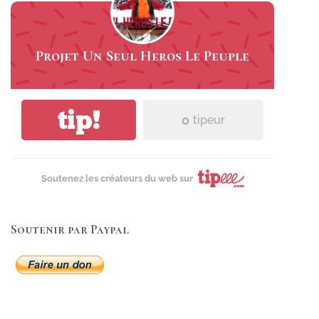
Projet Un Seul Heros Le Peuple
tip!
0
tipeur
Soutenez les créateurs du web sur
Soutenir par Paypal