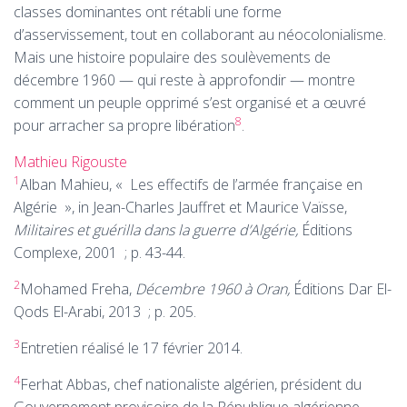
classes dominantes ont rétabli une forme
d’asservissement, tout en collaborant au néocolonialisme.
Mais une histoire populaire des soulèvements de
décembre 1960 — qui reste à approfondir — montre
comment un peuple opprimé s’est organisé et a œuvré
8
pour arracher sa propre libération
.
Mathieu Rigouste
1
Alban Mahieu, «
Les effectifs de l’armée française en
Algérie
», in Jean-Charles Jauffret et Maurice Vaïsse,
Militaires et guérilla dans la guerre d’Algérie,
Éditions
Complexe, 2001
; p. 43-44.
2
Mohamed Freha,
Décembre 1960 à Oran,
Éditions Dar El-
Qods El-Arabi, 2013
; p. 205.
3
Entretien réalisé le 17 février 2014.
4
Ferhat Abbas, chef nationaliste algérien, président du