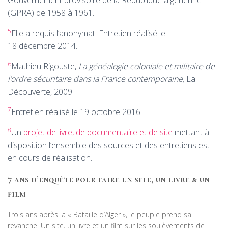
Gouvernement provisoire de la République algérienne
(
GPRA
) de 1958 à 1961.
5
Elle a requis l’anonymat. Entretien réalisé le
18 décembre 2014.
6
Mathieu Rigouste,
La généalogie coloniale et militaire de
l’ordre sécuritaire dans la France contemporaine,
La
Découverte, 2009.
7
Entretien réalisé le 19 octobre 2016.
8
Un
projet de livre, de documentaire et de site
mettant à
disposition l’ensemble des sources et des entretiens est
en cours de réalisation.
7 ans d’enquête pour faire un site, un livre & un
film
Trois ans après la « Bataille d’Alger », le peuple prend sa
revanche. Un site, un livre et un film sur les soulèvements de