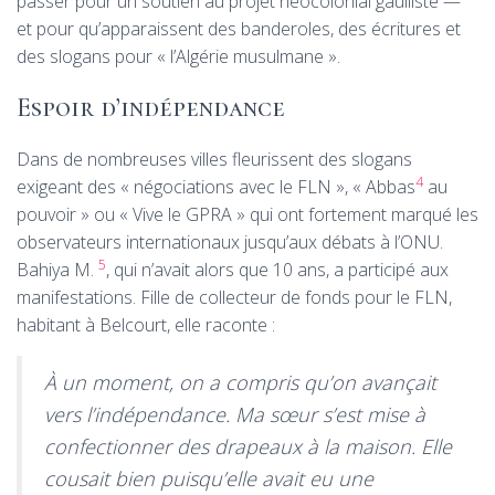
passer pour un soutien au projet néocolonial gaulliste —
et pour qu’apparaissent des banderoles, des écritures et
des slogans pour «
l’Algérie musulmane
».
Espoir d’indépendance
Dans de nombreuses villes fleurissent des slogans
4
exigeant des «
négociations avec le
FLN
», «
Abbas
au
pouvoir
» ou «
Vive le
GPRA
» qui ont fortement marqué les
observateurs internationaux jusqu’aux débats à l’
ONU
.
5
Bahiya M.
, qui n’avait alors que 10 ans, a participé aux
manifestations. Fille de collecteur de fonds pour le
FLN
,
habitant à Belcourt, elle raconte :
À un moment, on a compris qu’on avançait
vers l’indépendance. Ma sœur s’est mise à
confectionner des drapeaux à la maison. Elle
cousait bien puisqu’elle avait eu une