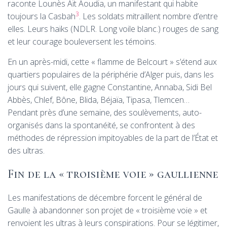
raconte Lounès Aït Aoudia, un manifestant qui habite
3
toujours la Casbah
. Les soldats mitraillent nombre d’entre
elles. Leurs haïks (
NDLR
. Long voile blanc.) rouges de sang
et leur courage bouleversent les témoins.
En un après-midi, cette «
flamme de Belcourt
» s’étend aux
quartiers populaires de la périphérie d’Alger puis, dans les
jours qui suivent, elle gagne Constantine, Annaba, Sidi Bel
Abbès, Chlef, Bône, Blida, Béjaïa, Tipasa, Tlemcen…
Pendant près d’une semaine, des soulèvements, auto-
organisés dans la spontanéité, se confrontent à des
méthodes de répression impitoyables de la part de l’État et
des ultras.
Fin de la «
troisième voie
» gaullienne
Les manifestations de décembre forcent le général de
Gaulle à abandonner son projet de «
troisième voie
» et
renvoient les ultras à leurs conspirations. Pour se légitimer,