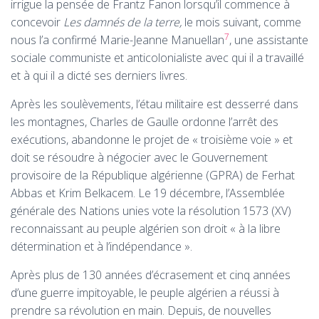
irrigue la pensée de Frantz Fanon lorsqu’il commence à
concevoir
Les damnés de la terre,
le mois suivant, comme
7
nous l’a confirmé Marie-Jeanne Manuellan
, une assistante
sociale communiste et anticolonialiste avec qui il a travaillé
et à qui il a dicté ses derniers livres.
Après les soulèvements, l’étau militaire est desserré dans
les montagnes, Charles de Gaulle ordonne l’arrêt des
exécutions, abandonne le projet de «
troisième voie
» et
doit se résoudre à négocier avec le Gouvernement
provisoire de la République algérienne (
GPRA
) de Ferhat
Abbas et Krim Belkacem. Le 19 décembre, l’Assemblée
générale des Nations unies vote la résolution 1573 (
XV
)
reconnaissant au peuple algérien son droit «
à la libre
détermination et à l’indépendance
».
Après plus de 130 années d’écrasement et cinq années
d’une guerre impitoyable, le peuple algérien a réussi à
prendre sa révolution en main. Depuis, de nouvelles