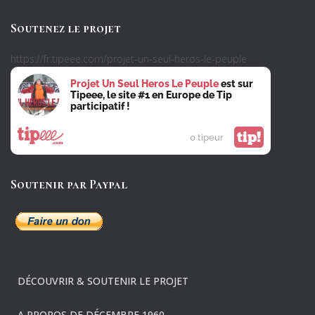
Soutenez le projet
https://fr.tipeee.com/projet-un-seul-heros-le-peuple
Projet Un Seul Heros Le Peuple
est sur
Tipeee, le site #1 en Europe de Tip
participatif !
tip!
0 tipeur
Soutenir par Paypal
DÉCOUVRIR & SOUTENIR LE PROJET
A PROPOS DE DÉCEMBRE 1960