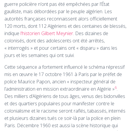
guerre policière n’ont pas été empêchées par l’État
gaulliste, mais débordées par le peuple algérien. Les
autorités françaises reconnaissent alors officiellement
120 morts, dont 112 Algériens et des centaines de blessés,
indique
l’historien Gilbert Meynier
. Des dizaines de
colonisés, dont des adolescents ont été arrêtés,
«
interrogés
» et pour certains ont «
disparu
» dans les
jours et les semaines qui ont suivi.
Cette séquence a fortement influencé le schéma répressif
mis en œuvre le 17 octobre 1961 à Paris par le préfet de
police Maurice Papon, ancien «
inspecteur général de
6
l’administration en mission extraordinaire en Algérie
»
.
Des milliers d’Algériens de tous âges, venus des bidonvilles
et des quartiers populaires pour manifester contre le
colonialisme et le racisme seront raflés, tabassés, internés
et plusieurs dizaines tués ce soir-là par la police en plein
Paris. Décembre 1960 est aussi la scène historique qui