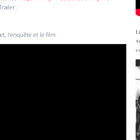
railer :
L
t, l’enquête et le film:
t
c