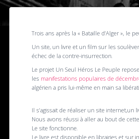
Trois ans après la « Bataille d’Alger », le 
Un site, un livre et un film sur les soulè
échec de la contre-insurrection.
Le projet Un Seul Héros Le Peuple repose
les
manifestations populaires de décembr
algérien a pris lui-même en main sa libérat
Il s’agissait de réaliser un site internet,un
Nous avons réussi à aller au bout de cet
Le site fonctionne.
Le livre est disponible en librairies et sur i