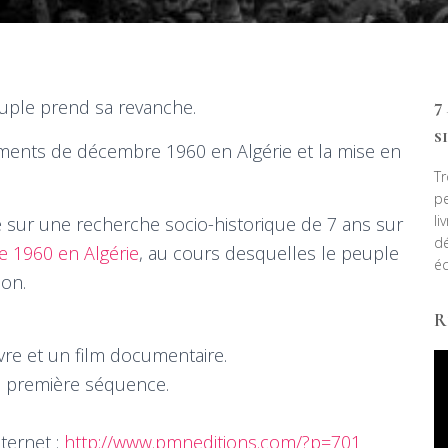
peuple prend sa revanche.
7
s
vements de décembre 1960 en Algérie et la mise en
Tr
pe
li
 sur une recherche socio-historique de 7 ans sur
dé
e 1960 en Algérie
, au cours desquelles le peuple
éc
ion.
R
 livre et un film documentaire.
te première séquence.
nternet :
http://www.pmneditions.com/?p=701