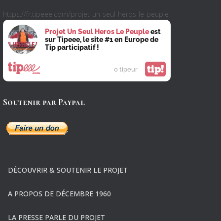
https://fr.tipeee.com/projet-un-seul-heros-le-peuple
Projet Un Seul Heros Le Peuple
est
sur Tipeee, le site #1 en Europe de
Tip participatif !
tip!
0 tipeur
Soutenir par Paypal
DÉCOUVRIR & SOUTENIR LE PROJET
A PROPOS DE DÉCEMBRE 1960
LA PRESSE PARLE DU PROJET