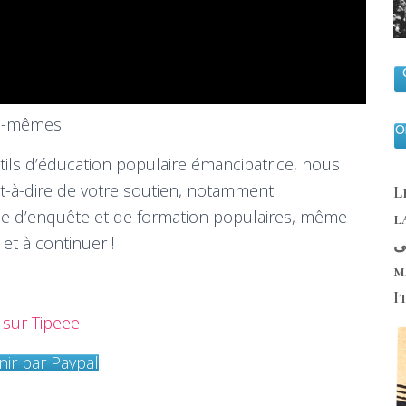
us-mêmes.
O
tils d’éducation populaire émancipatrice, nous
t-à-dire de votre soutien, notamment
L
me d’enquête et de formation populaires, même
la
 et à continuer !
حى
m
I
 sur Tipeee
ir par Paypal