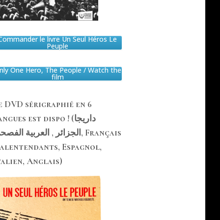
Commander le livre Un Seul Héros Le
Peuple
nly One Hero, The People / Watch the
film
e DVD sérigraphié en 6
ngues est dispo ! (داريجا
الجزائر , العربية الفص, Français
alentendants, Espagnol,
talien, Anglais)