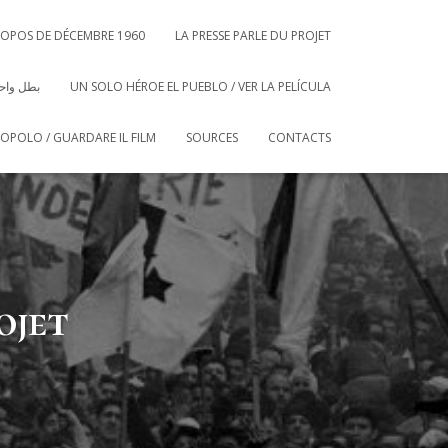
ROPOS DE DÉCEMBRE 1960
LA PRESSE PARLE DU PROJET
بطل واحد
UN SOLO HÉROE EL PUEBLO / VER LA PELÍCULA
POPOLO / GUARDARE IL FILM
SOURCES
CONTACTS
ojet