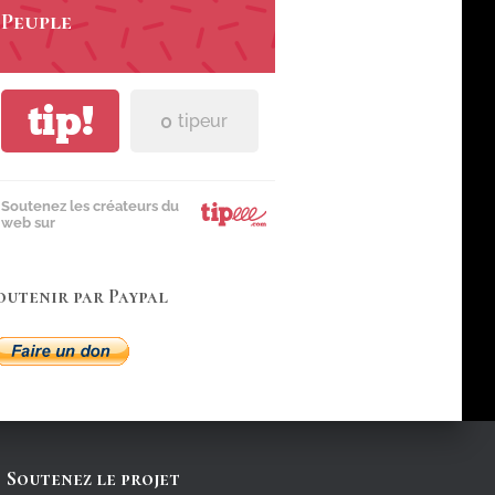
Peuple
tip!
0
tipeur
Soutenez les créateurs du
web sur
outenir par Paypal
Soutenez le projet