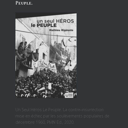
Peuple.
Un Seul Héros Le Peuple. La contre-insurrection
mise en échec par les soulèvements populaires de
décembre 1960, PMN Ed., 2020.