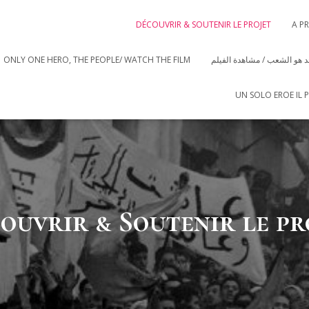
DÉCOUVRIR & SOUTENIR LE PROJET
A P
ONLY ONE HERO, THE PEOPLE/ WATCH THE FILM
 هو الشعب / مشاهدة الفيلم
UN SOLO EROE IL 
ouvrir & Soutenir le pr