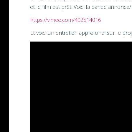
et le film est prêt. Voici la bande annonce/T
https://vimeo.com/402514016
Et voici un entretien approfondi sur le proje