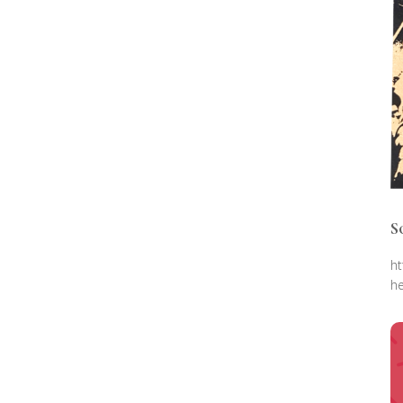
S
ht
he