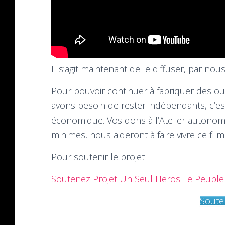
Il s’agit maintenant de le diffuser, par no
Pour pouvoir continuer à fabriquer des ou
avons besoin de rester indépendants, c’es
économique. Vos dons à l’Atelier autono
minimes, nous aideront à faire vivre ce film
Pour soutenir le projet :
Soutenez Projet Un Seul Heros Le Peuple
Souten