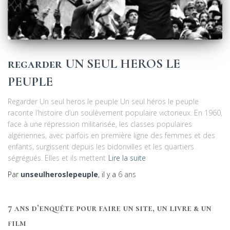
regarder UN SEUL HEROS LE
PEUPLE
Regarder Un seul heros le peuple Un seul héros le peuple
raconte l’histoire d’un soulèvement populaire victorieux. En 1960,
face à une répression militarisée, les classes populaires
algériennes, avec parfois en première ligne des femmes et des
enfants, surgissent depuis les bidonvilles et les quartiers
ségrégués. Elles et ils mettent
Lire la suite
Par
unseulheroslepeuple
, il y a
6 ans
7 ans d’enquête pour faire un site, un livre & un
film