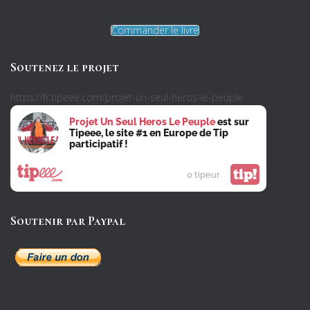
Commander le livre
Soutenez le projet
https://fr.tipeee.com/projet-un-seul-heros-le-peuple
Projet Un Seul Heros Le Peuple
est sur
Tipeee, le site #1 en Europe de Tip
participatif !
tip!
0 tipeur
Soutenir par Paypal