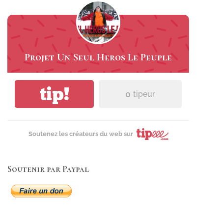
Projet Un Seul Heros Le Peuple
tip!
0
tipeur
Soutenez les créateurs du web sur
Soutenir par Paypal