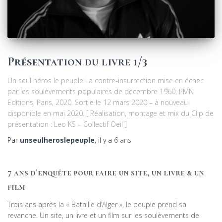
Présentation du livre 1/3
Un seul héros le peuple La contre-insurrection mise en échec
par les soulèvements populaires de décembre 1960, PMN
Editions, Paris, 2020. Sortie le 12 mars 2020 – à nouveau
disponible en mai 2020. [ Réalisation, montage et mix du Clip de
présentation : Leo KS – Collectif Oeil ]
Par
unseulheroslepeuple
, il y a
6 ans
7 ans d’enquête pour faire un site, un livre & un
film
Trois ans après la « Bataille d’Alger », le peuple prend sa
revanche. Un site, un livre et un film sur les soulèvements de