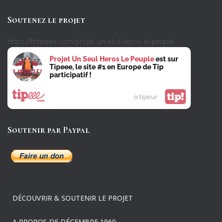
Soutenez le projet
https://fr.tipeee.com/projet-un-seul-heros-le-peuple
Projet Un Seul Heros Le Peuple
est sur
Tipeee, le site #1 en Europe de Tip
participatif !
tip!
0 tipeur
Soutenir par Paypal
DÉCOUVRIR & SOUTENIR LE PROJET
A PROPOS DE DÉCEMBRE 1960