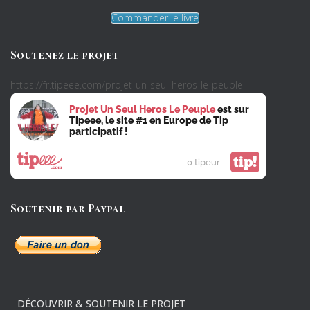
Commander le livre
Soutenez le projet
https://fr.tipeee.com/projet-un-seul-heros-le-peuple
Projet Un Seul Heros Le Peuple
est sur
Tipeee, le site #1 en Europe de Tip
participatif !
tip!
0 tipeur
Soutenir par Paypal
DÉCOUVRIR & SOUTENIR LE PROJET