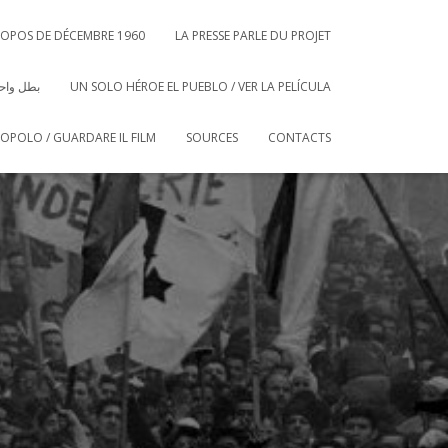
ROPOS DE DÉCEMBRE 1960
LA PRESSE PARLE DU PROJET
بطل واحد
UN SOLO HÉROE EL PUEBLO / VER LA PELÍCULA
POPOLO / GUARDARE IL FILM
SOURCES
CONTACTS