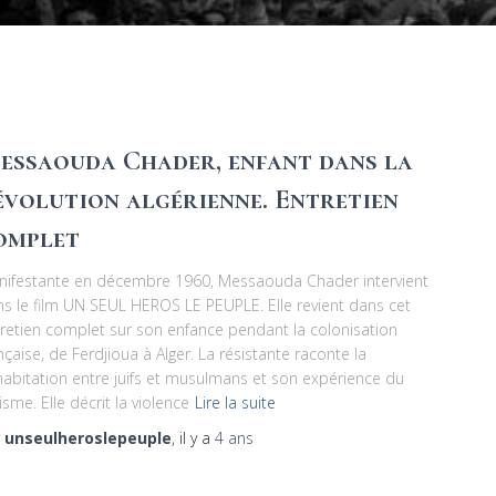
essaouda Chader, enfant dans la
évolution algérienne. Entretien
omplet
nifestante en décembre 1960, Messaouda Chader intervient
s le film UN SEUL HEROS LE PEUPLE. Elle revient dans cet
retien complet sur son enfance pendant la colonisation
nçaise, de Ferdjioua à Alger. La résistante raconte la
abitation entre juifs et musulmans et son expérience du
isme. Elle décrit la violence
Lire la suite
r
unseulheroslepeuple
, il y a
4 ans