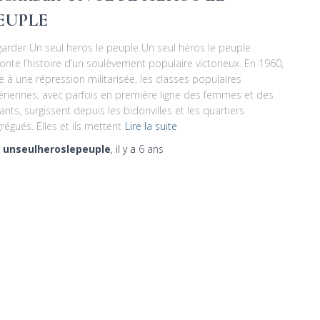
EUPLE
arder Un seul heros le peuple Un seul héros le peuple
onte l’histoire d’un soulèvement populaire victorieux. En 1960,
e à une répression militarisée, les classes populaires
ériennes, avec parfois en première ligne des femmes et des
ants, surgissent depuis les bidonvilles et les quartiers
régués. Elles et ils mettent
Lire la suite
r
unseulheroslepeuple
, il y a
6 ans