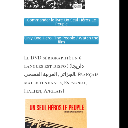
Commander le livre Un Seul Héros Le
Peuple
Only One Hero, The People / Watch the
film
Le DVD sérigraphié en 6
langues est dispo ! (داريجا
الجزائر , العربية الفصحى, Français
malentendants, Espagnol,
Italien, Anglais)