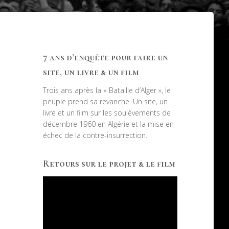
7 ans d’enquête pour faire un
site, un livre & un film
Trois ans après la « Bataille d’Alger », le
peuple prend sa revanche. Un site, un
livre et un film sur les soulèvements de
décembre 1960 en Algérie et la mise en
échec de la contre-insurrection.
Retours sur le projet & le film