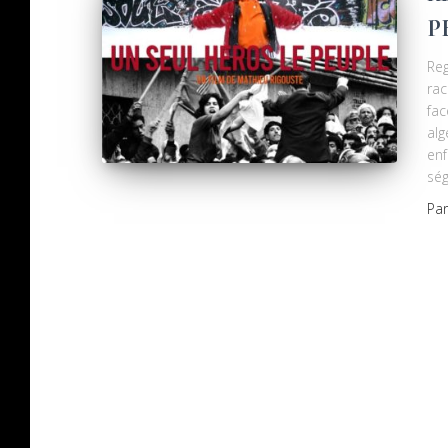
P
Reg
rac
fac
alg
enf
ség
Pa