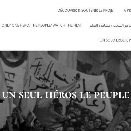
DÉCOUVRIR & SOUTENIR LE PROJET
A P
ONLY ONE HERO, THE PEOPLE/ WATCH THE FILM
 هو الشعب / مشاهدة الفيلم
UN SOLO EROE IL 
un seul héros le peuple