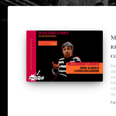
M
r
c
Ma
dan
ent
fra
coh
rac
Pa