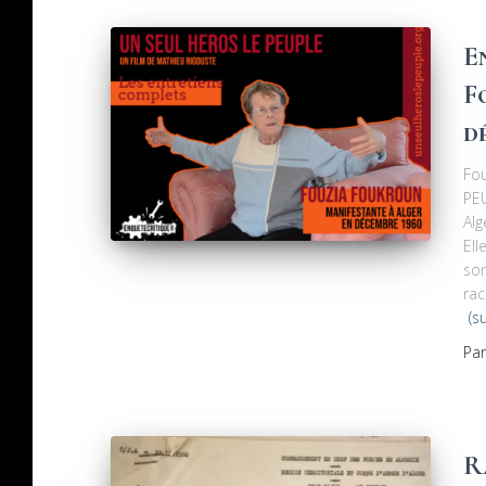
E
F
d
Fou
PE
Alg
Ell
son
rac
(s
Pa
R