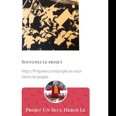
Soutenez le projet
https://fr.tipeee.com/projet-un-seul-
heros-le-peuple
Projet Un Seul Heros Le