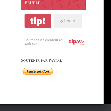
Peuple
tip!
0
tipeur
Soutenez les créateurs du
web sur
Soutenir par Paypal