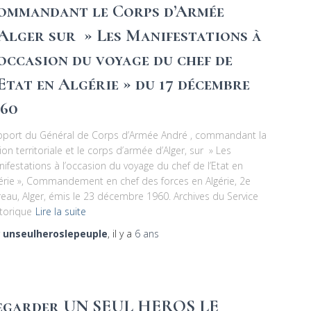
ommandant le Corps d’Armée
’Alger sur » Les Manifestations à
’occasion du voyage du chef de
’Etat en Algérie » du 17 décembre
960
pport du Général de Corps d’Armée André , commandant la
ion territoriale et le corps d’armée d’Alger, sur » Les
ifestations à l’occasion du voyage du chef de l’Etat en
érie », Commandement en chef des forces en Algérie, 2e
eau, Alger, émis le 23 décembre 1960. Archives du Service
torique
Lire la suite
r
unseulheroslepeuple
, il y a
6 ans
egarder UN SEUL HEROS LE