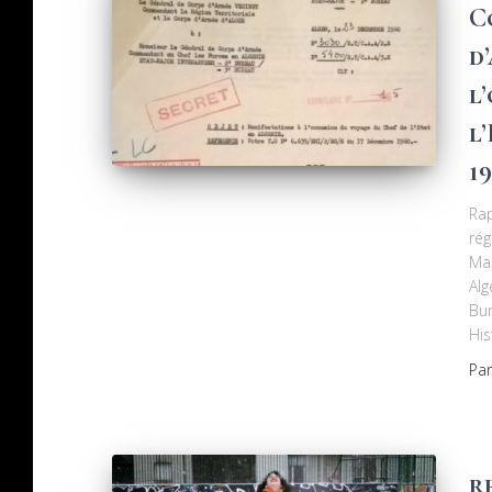
C
d
l
l
1
Ra
rég
Man
Alg
Bur
His
Pa
r