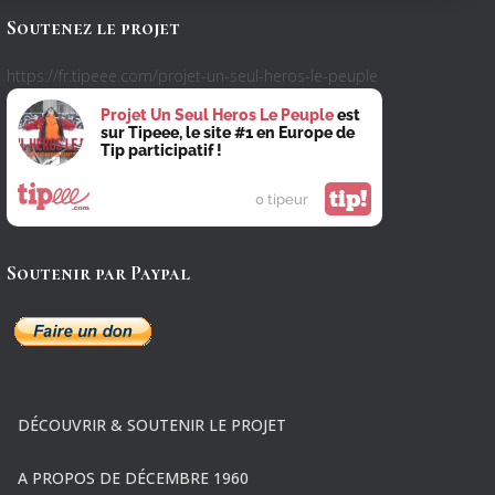
Soutenez le projet
https://fr.tipeee.com/projet-un-seul-heros-le-peuple
Projet Un Seul Heros Le Peuple
est
sur Tipeee, le site #1 en Europe de
Tip participatif !
tip!
0 tipeur
Soutenir par Paypal
DÉCOUVRIR & SOUTENIR LE PROJET
A PROPOS DE DÉCEMBRE 1960