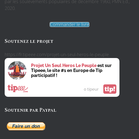
par les soulèvements populaires de décembre 1960, PMN Ed.,
2020.
Commander le livre
Soutenez le projet
https://fr.tipeee.com/projet-un-seul-heros-le-peuple
Projet Un Seul Heros Le Peuple
est sur
Tipeee, le site #1 en Europe de Tip
participatif !
tip!
0 tipeur
Soutenir par Paypal