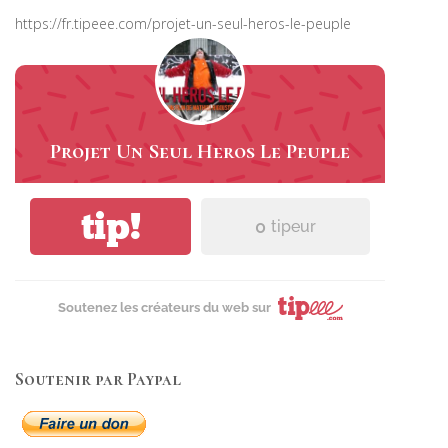
https://fr.tipeee.com/projet-un-seul-heros-le-peuple
Projet Un Seul Heros Le Peuple
tip!
0
tipeur
Soutenez les créateurs du web sur
Soutenir par Paypal